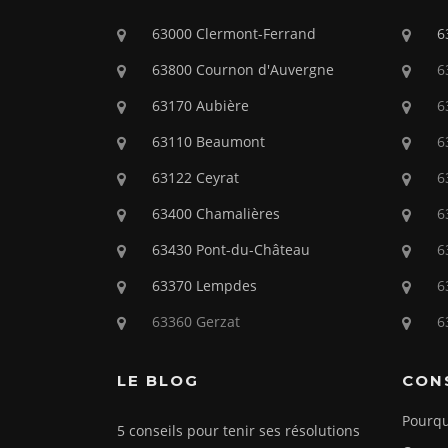
63000 Clermont-Ferrand
6
63800 Cournon d'Auvergne
6
63170 Aubière
6
63110 Beaumont
6
63122 Ceyrat
6
63400 Chamalières
6
63430 Pont-du-Château
6
63370 Lempdes
6
63360 Gerzat
6
LE BLOG
CON
Pourqu
5 conseils pour tenir ses résolutions