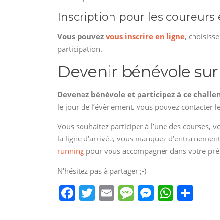
Inscription pour les coureurs
Vous pouvez
vous inscrire en ligne
, choisisse
participation.
Devenir bénévole sur 
Devenez bénévole et participez à ce challen
le jour de l’évènement, vous pouvez contacter l
Vous souhaitez participer à l’une des courses, 
la ligne d’arrivée, vous manquez d’entrainement,
running
pour vous accompagner dans votre pré
N'hésitez pas à partager ;-)
F
T
E
M
M
W
P
a
w
m
e
e
h
ar