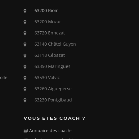
63200 Riom
63200 Mozac
63720 Ennezat
63140 Châtel Guyon
63118 Cébazat
63350 Maringues
olle
63530 Volvic
63260 Aigueperse
63230 Pontgibaud
VOUS ÊTES COACH ?
🗃️
Annuaire des coachs