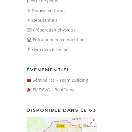
n
🕴️
Perte de poids
🚶
Remise en forme
🏃
Débutant(e)s
🏃‍♀️
Préparation physique
🏆
Entrainement compétition
👵
Gym douce senior
ÉVÈNEMENTIEL
–
Séminaires
Team Building
–
EVJF/EVG
BootCamp
DISPONIBLE DANS LE 63