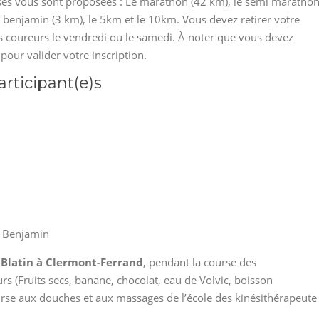
ses vous sont proposées : Le marathon (42 km), le semi maratho
e benjamin (3 km), le 5km et le 10km. Vous devez retirer votre
es coureurs le vendredi ou le samedi. À noter que vous devez
pour valider votre inscription.
articipant(e)s
t Benjamin
 Blatin à Clermont-Ferrand
, pendant la course des
rs (Fruits secs, banane, chocolat, eau de Volvic, boisson
ourse aux douches et aux massages de l’école des kinésithérapeute