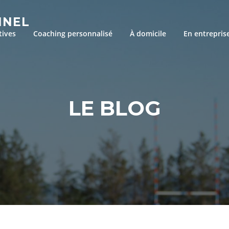
NNEL
tives
Coaching personnalisé
À domicile
En entrepris
LE BLOG