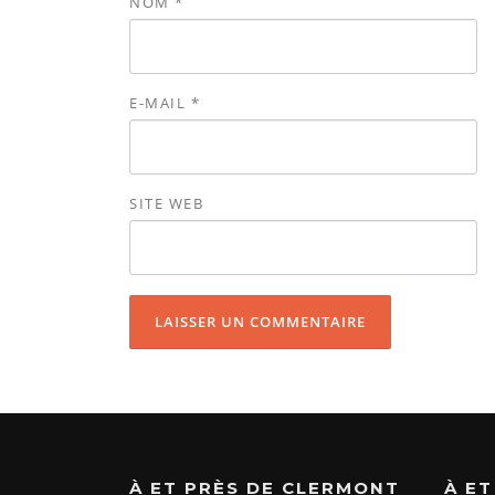
NOM
*
E-MAIL
*
SITE WEB
À ET PRÈS DE CLERMONT
À ET