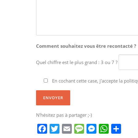
Comment souhaitez vous être recontacté ?
Quel chiffre est le plus grand : 3 ou 7 ?
En cochant cette case, j'accepte la politiq
N'hésitez pas à partager ;-)
F
T
E
M
M
W
P