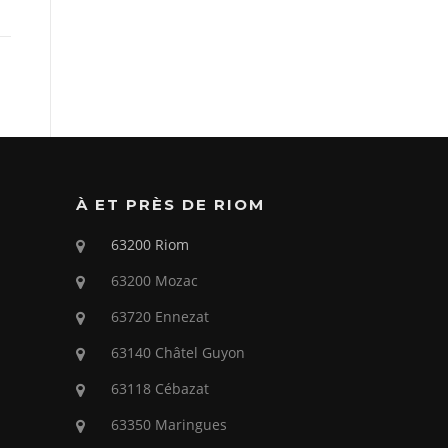
À ET PRÈS DE RIOM
63200 Riom
63200 Mozac
63720 Ennezat
63140 Châtel Guyon
63118 Cébazat
63350 Maringues