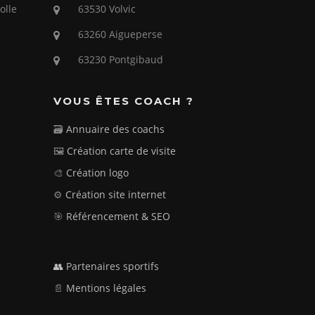
olle
63530 Volvic
63260 Aigueperse
63230 Pontgibaud
VOUS ÊTES COACH ?
🗃️
Annuaire des coachs
🖼️
Création carte de visite
🎨
Création logo
⚙️
Création site internet
🎯
Référencement & SEO
👥 Partenaires sportifs
📄
Mentions légales