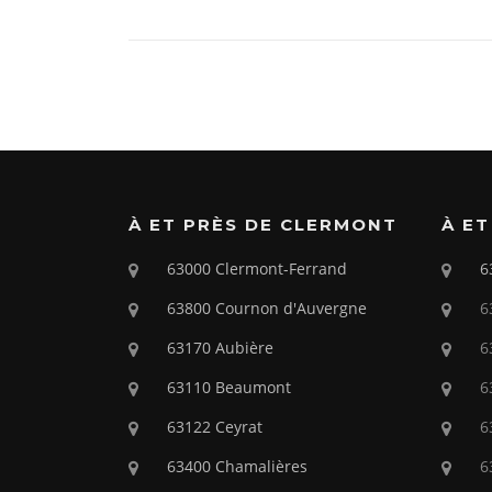
a
w
m
e
e
h
ar
c
itt
ai
ss
ss
at
ta
e
er
l
a
e
s
g
b
g
n
A
er
o
e
g
p
o
er
p
k
À ET PRÈS DE CLERMONT
À ET
63000 Clermont-Ferrand
6
63800 Cournon d'Auvergne
6
63170 Aubière
6
63110 Beaumont
6
63122 Ceyrat
6
63400 Chamalières
6