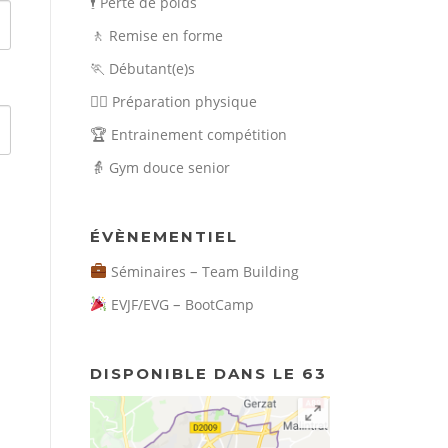
🕴️
Perte de poids
🚶
Remise en forme
🏃
Débutant(e)s
🏃‍♀️
Préparation physique
🏆
Entrainement compétition
👵
Gym douce senior
ÉVÈNEMENTIEL
–
Séminaires
Team Building
–
EVJF/EVG
BootCamp
DISPONIBLE DANS LE 63