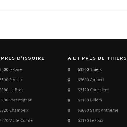
 PRÈS D’ISSOIRE
À ET PRÈS DE THIERS
3500 Issoire
63300 Thiers
3500 Perrier
63600 Ambert
3500 Le Broc
63120 Courpière
3500 Parentignat
63160 Billom
3320 Champeix
63660 Saint Anthème
3270 Vic le Comte
63190 Lezoux