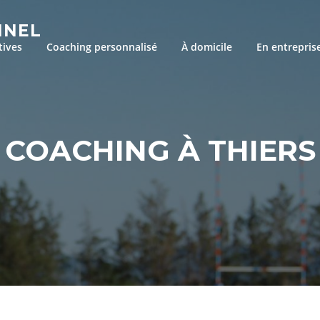
NNEL
tives
Coaching personnalisé
À domicile
En entrepris
COACHING À THIERS