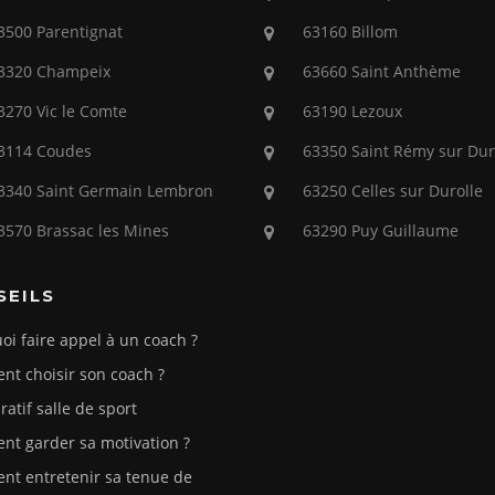
3500 Parentignat
63160 Billom
3320 Champeix
63660 Saint Anthème
3270 Vic le Comte
63190 Lezoux
3114 Coudes
63350 Saint Rémy sur Dur
3340 Saint Germain Lembron
63250 Celles sur Durolle
3570 Brassac les Mines
63290 Puy Guillaume
SEILS
oi faire appel à un coach ?
t choisir son coach ?
atif salle de sport
t garder sa motivation ?
t entretenir sa tenue de