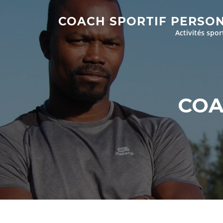
Aller
au
COACH SPORTIF PERSO
contenu
Activités spor
COA