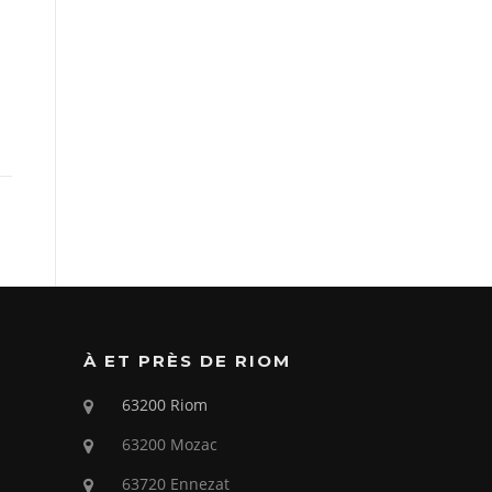
À ET PRÈS DE RIOM
63200 Riom
63200 Mozac
63720 Ennezat