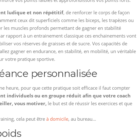
enforce vos points faibles et approfondissons vos points forts.
t ludique et non répétitif
, de renforcer le corps de façon
amment ceux dit superficiels comme les biceps, les trapèzes ou
ler les muscles profonds permettant de gagner en stabilité
 Par rapport à un entrainement classique ces enchainements vont
liser vos réserves de graisses et de sucre. Vos capacités de
allez gagner en endurance, en stabilité, en mobilité, un véritable
ur votre pratique sportive.
éance personnalisée
ne heure, pour que cette pratique soit efficace il faut compter
ont individuels ou en groupe réduit afin que votre coach
iller, vous motiver,
le but est de réussir les exercices et que
raining, cela peut être
à domicile
, au bureau…
poids