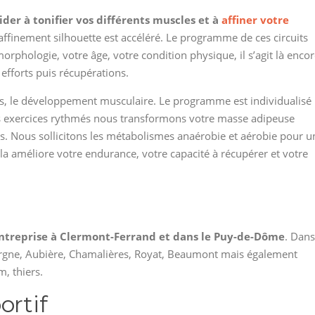
ider à tonifier vos différents muscles et à
affiner votre
affinement silhouette est accéléré. Le programme de ces circuits
morphologie, votre âge, votre condition physique, il s’agit là enco
 efforts puis récupérations.
oids, le développement musculaire. Le programme est individualisé
ces exercices rythmés nous transformons votre masse adipeuse
s. Nous sollicitons les métabolismes anaérobie et aérobie pour u
ela améliore votre endurance, votre capacité à récupérer et votre
 entreprise à Clermont-Ferrand et dans le Puy-de-Dôme
. Dans
rgne, Aubière, Chamalières, Royat, Beaumont mais également
m, thiers.
ortif