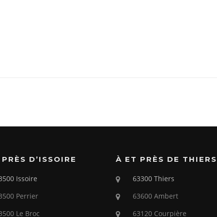
 PRÈS D’ISSOIRE
À ET PRÈS DE THIERS
3500 Issoire
63300 Thiers
3500 Perrier
63600 Ambert
3500 Le Broc
63120 Courpière