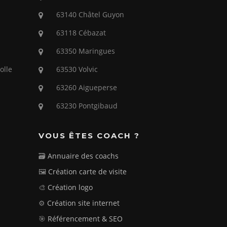
63140 Châtel Guyon
63118 Cébazat
63350 Maringues
olle
63530 Volvic
63260 Aigueperse
63230 Pontgibaud
VOUS ÊTES COACH ?
🗃️
Annuaire des coachs
🖼️
Création carte de visite
🎨
Création logo
⚙️
Création site internet
🎯
Référencement & SEO