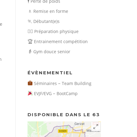
🕴️
Perte de poids
🚶
Remise en forme
🏃
Débutant(e)s
re
🏃‍♀️
Préparation physique
🏆
Entrainement compétition
👵
Gym douce senior
n
ÉVÈNEMENTIEL
–
Séminaires
Team Building
–
EVJF/EVG
BootCamp
DISPONIBLE DANS LE 63