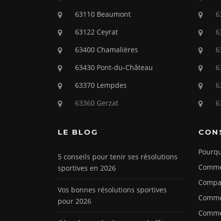
63110 Beaumont
6
63122 Ceyrat
6
63400 Chamalières
6
63430 Pont-du-Château
6
63370 Lempdes
6
63360 Gerzat
6
LE BLOG
CON
Pourqu
5 conseils pour tenir ses résolutions
Commen
sportives en 2026
Compar
Vos bonnes résolutions sportives
Commen
pour 2026
Commen