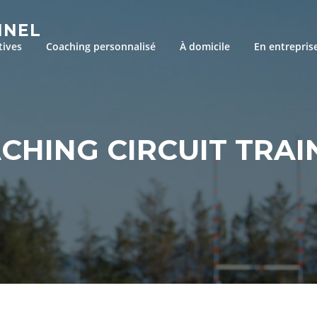
NNEL
tives
Coaching personnalisé
À domicile
En entrepris
CHING CIRCUIT TRAI