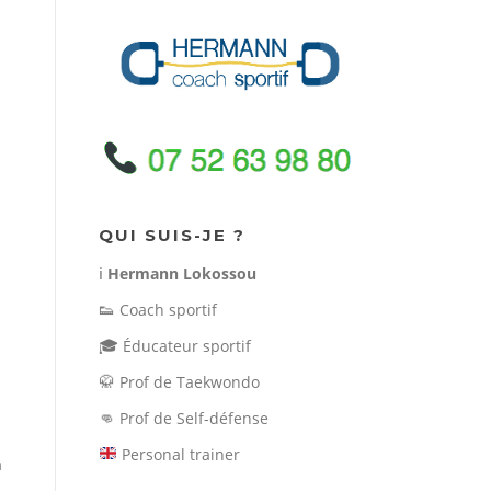
QUI SUIS-JE ?
ℹ️
Hermann Lokossou
👟
Coach sportif
🎓
Éducateur sportif
🥋
Prof de Taekwondo
👊
Prof de Self-défense
Personal trainer
n