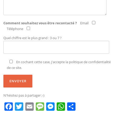
Comment souhaitez vous être recontacté ?
Email
Téléphone
Quel chiffre est le plus grand : 3 ou 7 ?
En cochant cette case, j'accepte la politique de confidentialité
de ce site.
N'hésitez pas à partager ;-)
F
T
E
M
M
W
P
a
w
m
e
e
h
ar