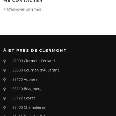
ME CONTACTER
M’envoyer un email
✉
À ET PRÈS DE CLERMONT
63000 Clermont-Ferrand
63800 Cournon d'Auvergne
63170 Aubière
63110 Beaumont
63122 Ceyrat
63400 Chamalières