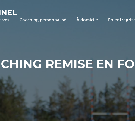
NNEL
tives
Coaching personnalisé
À domicile
En entrepris
CHING REMISE EN F