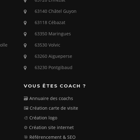
63140 Châtel Guyon
63118 Cébazat
63350 Maringues
olle
63530 Volvic
63260 Aigueperse
63230 Pontgibaud
VOUS ÊTES COACH ?
🗃️
Annuaire des coachs
🖼️
Création carte de visite
🎨
Création logo
⚙️
Création site internet
🎯
Référencement & SEO