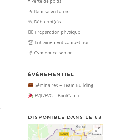
🕴️
Perte de poids
🚶
Remise en forme
🏃
Débutant(e)s
🏃‍♀️
Préparation physique
🏆
Entrainement compétition
👵
Gym douce senior
ÉVÈNEMENTIEL
–
Séminaires
Team Building
–
EVJF/EVG
BootCamp
s
DISPONIBLE DANS LE 63