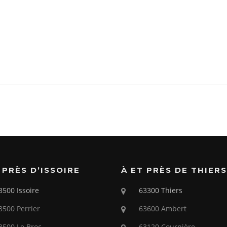
 PRÈS D’ISSOIRE
À ET PRÈS DE THIERS
3500 Issoire
63300 Thiers
3500 Perrier
63600 Ambert
3500 Le Broc
63120 Courpière