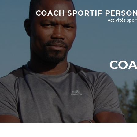
Aller
au
COACH SPORTIF PERSO
contenu
Activités spor
COA