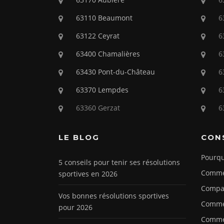
63110 Beaumont
6
63122 Ceyrat
6
63400 Chamalières
6
63430 Pont-du-Château
6
63370 Lempdes
6
63360 Gerzat
6
LE BLOG
CON
Pourqu
5 conseils pour tenir ses résolutions
Commen
sportives en 2026
Compar
Vos bonnes résolutions sportives
Commen
pour 2026
Commen