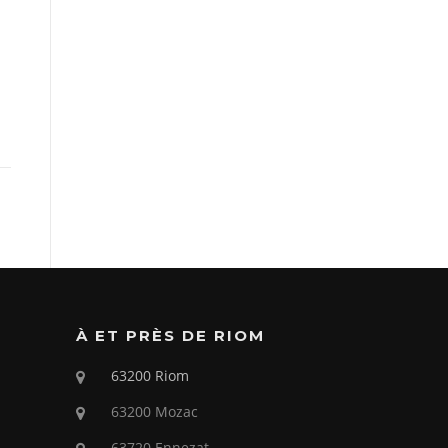
À ET PRÈS DE RIOM
63200 Riom
63200 Mozac
63720 Ennezat