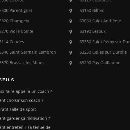
3500 Parentignat
63160 Billom
3320 Champeix
63660 Saint Anthème
3270 Vic le Comte
63190 Lezoux
3114 Coudes
63350 Saint Rémy sur Dur
3340 Saint Germain Lembron
63250 Celles sur Durolle
3570 Brassac les Mines
63290 Puy Guillaume
SEILS
oi faire appel à un coach ?
t choisir son coach ?
atif salle de sport
t garder sa motivation ?
t entretenir sa tenue de