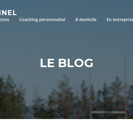
NNEL
tives
Coaching personnalisé
À domicile
En entrepris
LE BLOG