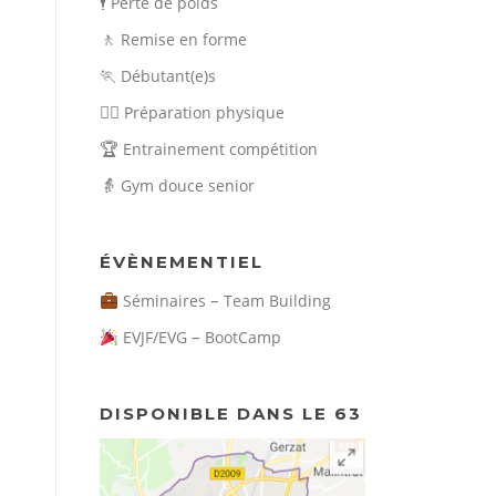
🕴️
Perte de poids
🚶
Remise en forme
🏃
Débutant(e)s
🏃‍♀️
Préparation physique
🏆
Entrainement compétition
👵
Gym douce senior
ÉVÈNEMENTIEL
–
Séminaires
Team Building
–
EVJF/EVG
BootCamp
DISPONIBLE DANS LE 63