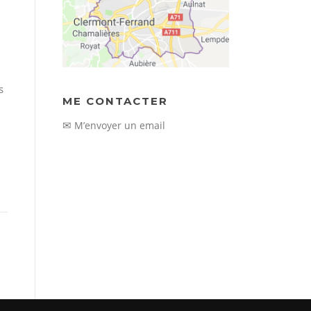
s
ME CONTACTER
✉
M’envoyer un email