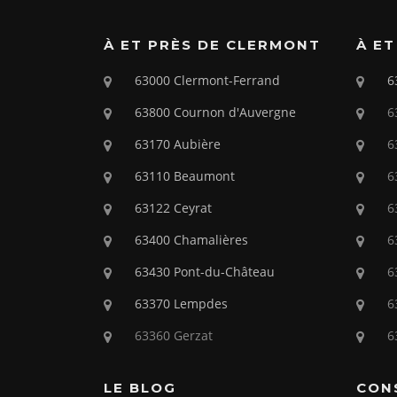
k
À ET PRÈS DE CLERMONT
À ET
63000 Clermont-Ferrand
6
63800 Cournon d'Auvergne
6
63170 Aubière
6
63110 Beaumont
6
63122 Ceyrat
6
63400 Chamalières
6
63430 Pont-du-Château
6
63370 Lempdes
6
63360 Gerzat
6
LE BLOG
CON