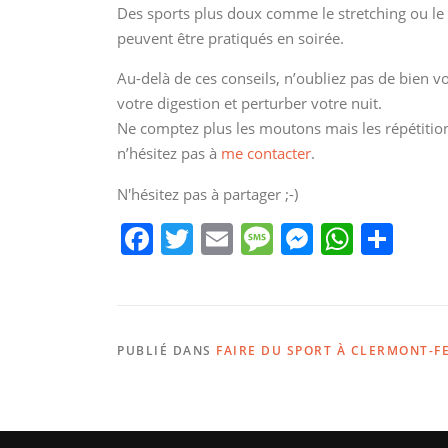
Des sports plus doux comme le stretching ou le
peuvent être pratiqués en soirée.
Au-delà de ces conseils, n’oubliez pas de bien v
votre digestion et perturber votre nuit.
Ne comptez plus les moutons mais les répétition
n’hésitez pas à
me contacter
.
N'hésitez pas à partager ;-)
F
T
E
M
M
W
P
a
w
m
e
e
h
ar
c
itt
ai
ss
ss
at
ta
e
er
l
a
e
s
g
PUBLIÉ DANS
FAIRE DU SPORT À CLERMONT-F
b
g
n
A
er
o
e
g
p
o
er
p