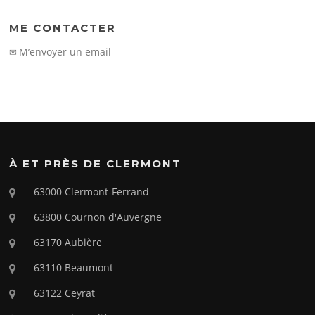
ME CONTACTER
M’envoyer un email
✉
À ET PRÈS DE CLERMONT
63000 Clermont-Ferrand
63800 Cournon d'Auvergne
63170 Aubière
63110 Beaumont
63122 Ceyrat