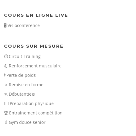
COURS EN LIGNE LIVE
Visioconference
🖥️
COURS SUR MESURE
Circuit-Training
⏱️
Renforcement musculaire
💪
Perte de poids
🕴️
Remise en forme
🚶
Débutant(e)s
🏃
Préparation physique
🏃‍♀️
Entrainement compétition
🏆
Gym douce senior
👵