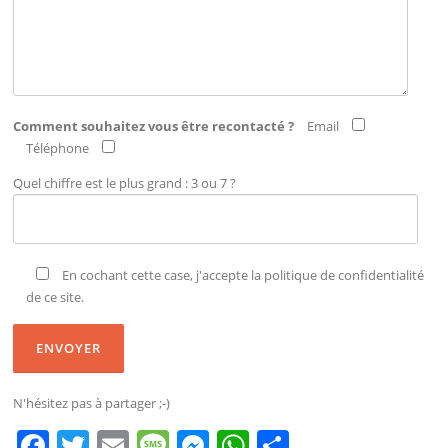
Comment souhaitez vous être recontacté ?
Email
Téléphone
Quel chiffre est le plus grand : 3 ou 7 ?
En cochant cette case, j'accepte la politique de confidentialité
de ce site.
N'hésitez pas à partager ;-)
F
T
E
M
M
W
P