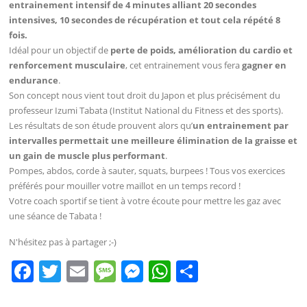
entrainement intensif de 4 minutes alliant 20 secondes
intensives, 10 secondes de récupération et tout cela répété 8
fois.
Idéal pour un objectif de
perte de poids, amélioration du cardio et
renforcement musculaire
, cet entrainement vous fera
gagner en
endurance
.
Son concept nous vient tout droit du Japon et plus précisément du
professeur Izumi Tabata (Institut National du Fitness et des sports).
Les résultats de son étude prouvent alors qu’
un entrainement par
intervalles permettait une meilleure élimination de la graisse et
un gain de muscle plus performant
.
Pompes, abdos, corde à sauter, squats, burpees ! Tous vos exercices
préférés pour mouiller votre maillot en un temps record !
Votre coach sportif se tient à votre écoute pour mettre les gaz avec
une séance de Tabata !
N'hésitez pas à partager ;-)
F
T
E
M
M
W
P
a
w
m
e
e
h
ar