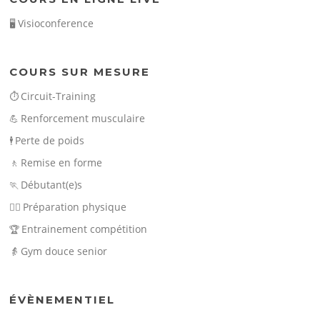
Visioconference
🖥️
COURS SUR MESURE
Circuit-Training
⏱️
Renforcement musculaire
💪
Perte de poids
🕴️
Remise en forme
🚶
Débutant(e)s
🏃
Préparation physique
🏃‍♀️
Entrainement compétition
🏆
Gym douce senior
👵
ÉVÈNEMENTIEL