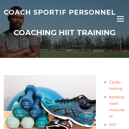
Aller
au
COACH SPORTIF PERSONNEL
contenu
Menu
COACHING HIIT TRAINING
Cardio-
training
Renforce
ment
musculai
re
HIIT