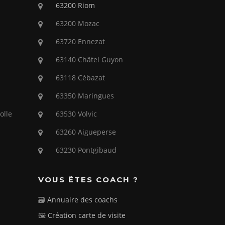
63200 Riom
63200 Mozac
63720 Ennezat
63140 Châtel Guyon
63118 Cébazat
63350 Maringues
olle
63530 Volvic
63260 Aigueperse
63230 Pontgibaud
VOUS ÊTES COACH ?
🗃️
Annuaire des coachs
🖼️
Création carte de visite