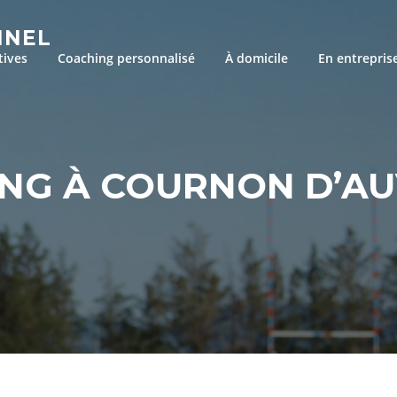
NNEL
tives
Coaching personnalisé
À domicile
En entrepris
NG À COURNON D’A