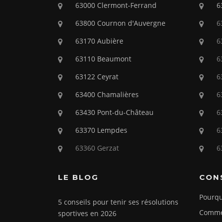
63000 Clermont-Ferrand
6
63800 Cournon d'Auvergne
6
63170 Aubière
6
63110 Beaumont
6
63122 Ceyrat
6
63400 Chamalières
6
63430 Pont-du-Château
6
63370 Lempdes
6
63360 Gerzat
6
LE BLOG
CON
Pourqu
5 conseils pour tenir ses résolutions
Commen
sportives en 2026