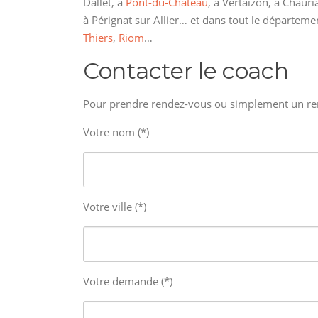
Dallet, à
Pont-du-Château
, à Vertaizon, à Chauri
à Pérignat sur Allier… et dans tout le départe
Thiers
,
Riom
…
Contacter le coach
Pour prendre rendez-vous ou simplement un re
Votre nom (*)
Votre ville (*)
Votre demande (*)