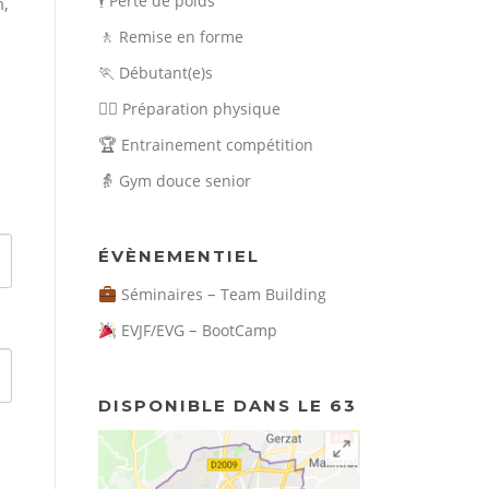
🕴️
Perte de poids
m,
🚶
Remise en forme
🏃
Débutant(e)s
🏃‍♀️
Préparation physique
🏆
Entrainement compétition
👵
Gym douce senior
ÉVÈNEMENTIEL
–
Séminaires
Team Building
–
EVJF/EVG
BootCamp
DISPONIBLE DANS LE 63