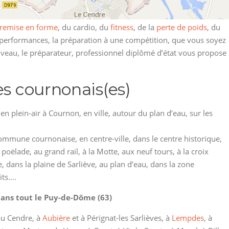
remise en forme
, du cardio, du
fitness
, de la
perte de poids
, du
s performances, la préparation à une compétition, que vous soyez
iveau, le préparateur, professionnel diplômé d’état vous propose
es cournonais(es)
n plein-air à Cournon, en ville, autour du plan d’eau, sur les
ommune cournonaise, en centre-ville, dans le centre historique,
poëlade, au grand rail, à la Motte, aux neuf tours, à la croix
e, dans la plaine de Sarliève, au plan d’eau, dans la zone
its….
ans tout le Puy-de-Dôme (63)
au Cendre, à
Aubière
et à Pérignat-les Sarlièves, à
Lempdes
, à