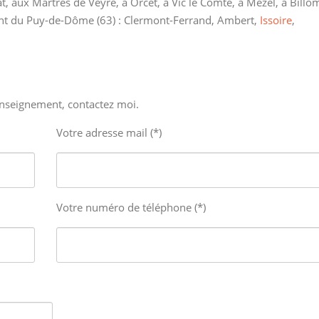
at, aux Martres de Veyre, à Orcet, à Vic le Comte, à Mezel, à Billo
ment du Puy-de-Dôme (63) : Clermont-Ferrand, Ambert,
Issoire
,
nseignement, contactez moi.
Votre adresse mail (*)
Votre numéro de téléphone (*)