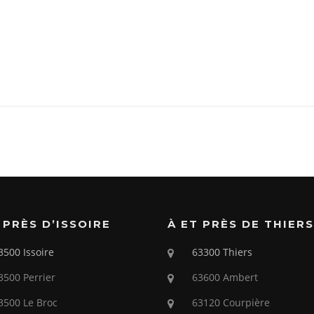
 PRÈS D’ISSOIRE
À ET PRÈS DE THIERS
3500 Issoire
63300 Thiers
3500 Perrier
63600 Ambert
3500 Le Broc
63120 Courpière