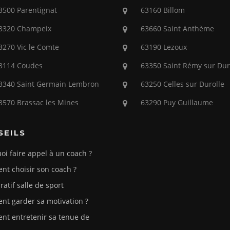
3500 Parentignat
63160 Billom
3320 Champeix
63660 Saint Anthème
3270 Vic le Comte
63190 Lezoux
3114 Coudes
63350 Saint Rémy sur Dur
3340 Saint Germain Lembron
63250 Celles sur Durolle
3570 Brassac les Mines
63290 Puy Guillaume
SEILS
oi faire appel à un coach ?
t choisir son coach ?
atif salle de sport
t garder sa motivation ?
t entretenir sa tenue de