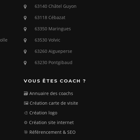
63140 Châtel Guyon
63118 Cébazat
63350 Maringues
olle
63530 Volvic
63260 Aigueperse
63230 Pontgibaud
VOUS ÊTES COACH ?
🗃️
Annuaire des coachs
🖼️
Création carte de visite
🎨
Création logo
⚙️
Création site internet
🎯
Référencement & SEO