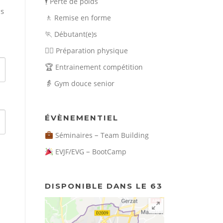
🕴️
Perte de poids
ns
🚶
Remise en forme
🏃
Débutant(e)s
🏃‍♀️
Préparation physique
🏆
Entrainement compétition
👵
Gym douce senior
ÉVÈNEMENTIEL
–
Séminaires
Team Building
–
EVJF/EVG
BootCamp
DISPONIBLE DANS LE 63