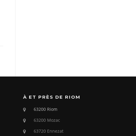
À ET PRÈS DE RIOM
63200 Riom
63200 Mozac
63720 Ennezat