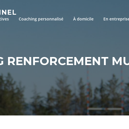
NNEL
tives
Coaching personnalisé
À domicile
En entrepris
G RENFORCEMENT MU