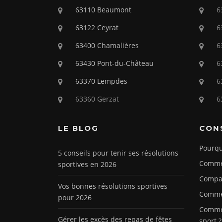
63110 Beaumont
6
63122 Ceyrat
6
63400 Chamalières
6
63430 Pont-du-Château
6
63370 Lempdes
6
63360 Gerzat
6
LE BLOG
CON
Pourqu
5 conseils pour tenir ses résolutions
Commen
sportives en 2026
Compar
Vos bonnes résolutions sportives
Commen
pour 2026
Commen
Gérer les excès des repas de fêtes
sport ?