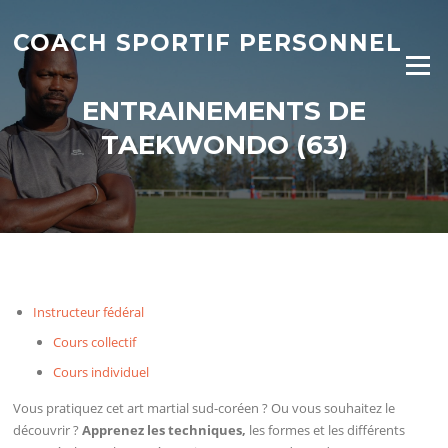
Aller
au
COACH SPORTIF PERSONNEL
contenu
Menu
ENTRAINEMENTS DE
TAEKWONDO (63)
Instructeur fédéral
Cours collectif
Cours individuel
Vous pratiquez cet art martial sud-coréen ? Ou vous souhaitez le
découvrir ?
Apprenez les techniques,
les formes et les différents