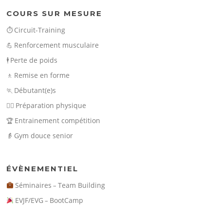
COURS SUR MESURE
Circuit-Training
⏱️
Renforcement musculaire
💪
Perte de poids
🕴️
Remise en forme
🚶
Débutant(e)s
🏃
Préparation physique
🏃‍♀️
Entrainement compétition
🏆
Gym douce senior
👵
ÉVÈNEMENTIEL
Séminaires
Team Building
–
EVJF/EVG
BootCamp
–