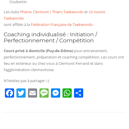
Coubertin
Les clubs
Phenix Clermont / Thiers Taekwondo
et
Us Issoire
Taekwondo
sont affiliés à la
Fédération Française de Taekwondo
.
Coaching individualisé : Initiation /
Perfectionnement / Compétition
Cours privé à domicile (Puy-de-Dôme)
pour entrainement,
perfectionnement, préparation et coaching compétition. Les cours ont
lieu en extérieur ou chez vous à Clermont-Ferrand et dans
l’agglomération clermontoise.
N'hésitez pas à partager ;-)
F
T
E
M
M
W
P
a
w
m
e
e
h
ar
c
itt
ai
ss
ss
at
ta
e
er
l
a
e
s
g