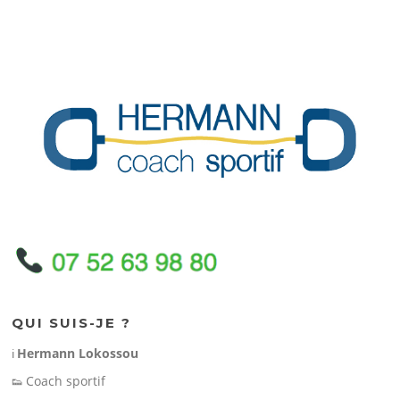
b
g
n
A
er
o
e
g
p
o
er
p
k
QUI SUIS-JE ?
Hermann Lokossou
ℹ️
Coach sportif
👟