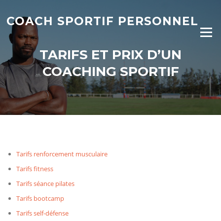
Aller
au
COACH SPORTIF PERSONNEL
contenu
Menu
TARIFS ET PRIX D’UN
COACHING SPORTIF
Tarifs renforcement musculaire
Tarifs fitness
Tarifs séance pilates
Tarifs bootcamp
Tarifs self-défense