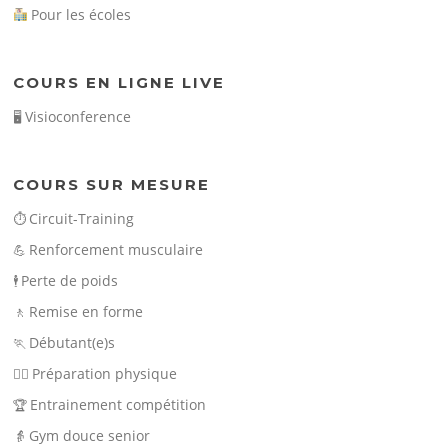
Pour les écoles
COURS EN LIGNE LIVE
Visioconference
🖥️
COURS SUR MESURE
Circuit-Training
⏱️
Renforcement musculaire
💪
Perte de poids
🕴️
Remise en forme
🚶
Débutant(e)s
🏃
Préparation physique
🏃‍♀️
Entrainement compétition
🏆
Gym douce senior
👵