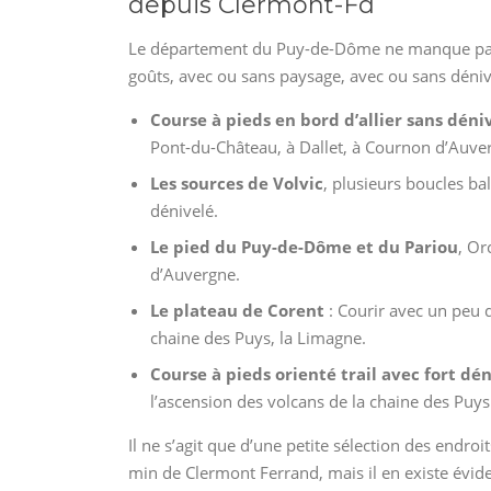
depuis Clermont-Fd
Le département du Puy-de-Dôme ne manque pas d’
goûts, avec ou sans paysage, avec ou sans déniv
Course à pieds en bord d’allier sans déni
Pont-du-Château, à Dallet, à Cournon d’Auve
Les sources de Volvic
, plusieurs boucles ba
dénivelé.
Le pied du Puy-de-Dôme et du Pariou
, Or
d’Auvergne.
Le plateau de Corent
: Courir avec un peu d
chaine des Puys, la Limagne.
Course à pieds orienté trail avec fort dé
l’ascension des volcans de la chaine des Puys
Il ne s’agit que d’une petite sélection des endr
min de Clermont Ferrand, mais il en existe évi