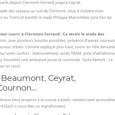
ards depuis Clermont-Ferrand jusqu’à Ceyrat.
 stade des cézeaux au sud de Clermont, situé à Aubière mais
e ou Tram) et bientôt le stade Philippe Marcombes (une fois les
 pour courir à Clermont-Ferrand : Ce serait le stade des
ulation, avec plusieurs boucles possibles, présence d’autres coureur
 coureur urbain. Comme expliqué plus haut, courir en ville deman
pour votre confort : Stationnement, accès TRAM, piste d’athlétism
 y trouverez une ambiance jeune et conviviale. Seuls bémols : Le
ner en rond.
: Beaumont, Ceyrat,
 Cournon…
eux lieux propices à la course à pieds, certains sont accessible
ire (Sauf si vous êtes un marathonien).