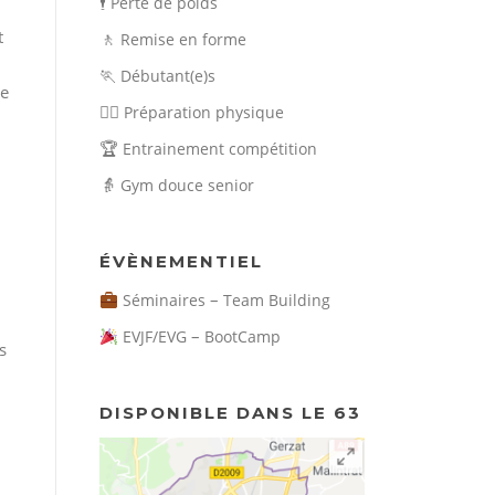
🕴️
Perte de poids
t
🚶
Remise en forme
🏃
Débutant(e)s
ue
🏃‍♀️
Préparation physique
🏆
Entrainement compétition
👵
Gym douce senior
ÉVÈNEMENTIEL
–
Séminaires
Team Building
–
EVJF/EVG
BootCamp
s
DISPONIBLE DANS LE 63