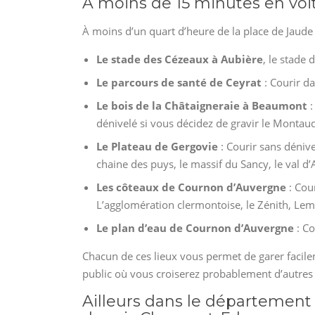
À moins de 15 minutes en vo
À moins d’un quart d’heure de la place de Jaude 
Le stade des Cézeaux à Aubière
, le stade
Le parcours de santé de Ceyrat
: Courir da
Le bois de la Châtaigneraie à Beaumont
:
dénivelé si vous décidez de gravir le Montau
Le Plateau de Gergovie
: Courir sans déniv
chaine des puys, le massif du Sancy, le val d’
Les côteaux de Cournon d’Auvergne
: Cou
L’agglomération clermontoise, le Zénith, Lem
Le plan d’eau de Cournon d’Auvergne
: Co
Chacun de ces lieux vous permet de garer facileme
public où vous croiserez probablement d’autres
Ailleurs dans le départemen