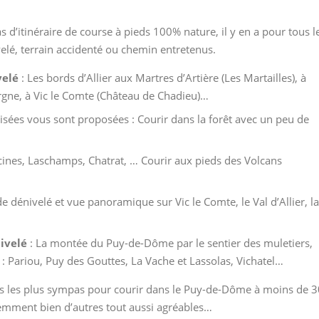
itinéraire de course à pieds 100% nature, il y en a pour tous l
elé, terrain accidenté ou chemin entretenus.
velé
: Les bords d’Allier aux Martres d’Artière (Les Martailles), à
rgne, à Vic le Comte (Château de Chadieu)…
lisées vous sont proposées : Courir dans la forêt avec un peu de
cines, Laschamps, Chatrat, … Courir aux pieds des Volcans
e dénivelé et vue panoramique sur Vic le Comte, le Val d’Allier, la
nivelé
: La montée du Puy-de-Dôme par le sentier des muletiers,
 : Pariou, Puy des Gouttes, La Vache et Lassolas, Vichatel…
oits les plus sympas pour courir dans le Puy-de-Dôme à moins de 
demment bien d’autres tout aussi agréables…