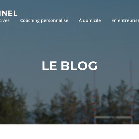
NNEL
tives
Coaching personnalisé
À domicile
En entrepris
LE BLOG