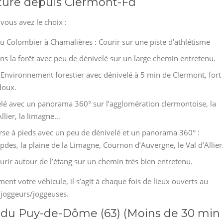
iture depuis Clermont-Fd
vous avez le choix :
 du Colombier à Chamalières : Courir sur une piste d’athlétisme
ns la forêt avec peu de dénivelé sur un large chemin entretenu.
 Environnement forestier avec dénivelé à 5 min de Clermont, fort
doux.
elé avec un panorama 360° sur l’agglomération clermontoise, la
Allier, la limagne…
rse à pieds avec un peu de dénivelé et un panorama 360° :
pdes, la plaine de la Limagne, Cournon d’Auvergne, le Val d’Allie
urir autour de l’étang sur un chemin très bien entretenu.
nt votre véhicule, il s’agit à chaque fois de lieux ouverts au
 joggeurs/joggeuses.
t du Puy-de-Dôme (63) (Moins de 30 min