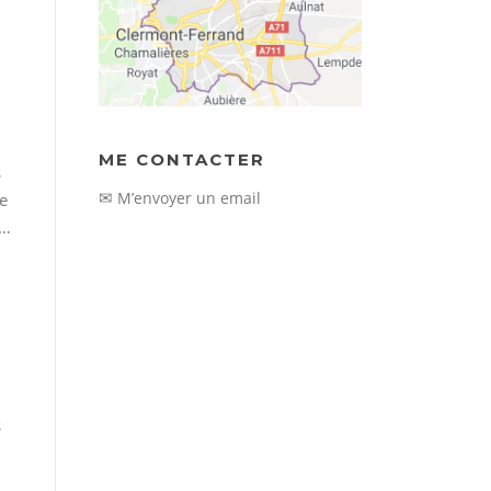
ME CONTACTER
s
✉
M’envoyer un email
de
e…
s